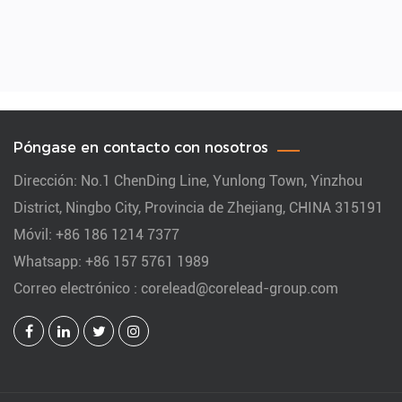
Póngase en contacto con nosotros
Dirección: No.1 ChenDing Line, Yunlong Town, Yinzhou
District, Ningbo City, Provincia de Zhejiang, CHINA 315191
Móvil: +86 186 1214 7377
Whatsapp: +86 157 5761 1989
Correo electrónico :
corelead@corelead-group.com