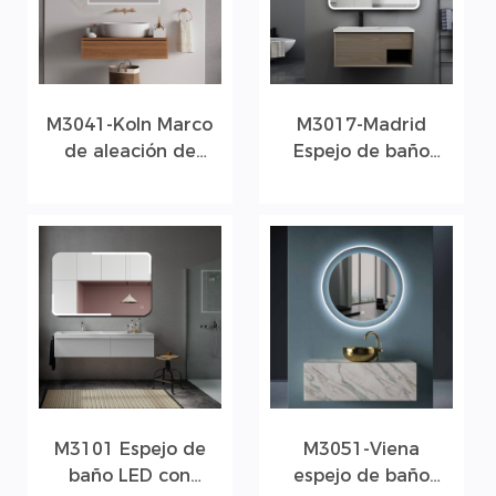
M3041-Koln Marco
M3017-Madrid
de aleación de
Espejo de baño
aluminio con
LED sin marco con
chorro de arena
tapa de silicona
LED Espejo de
baño
M3101 Espejo de
M3051-Viena
baño LED con
espejo de baño