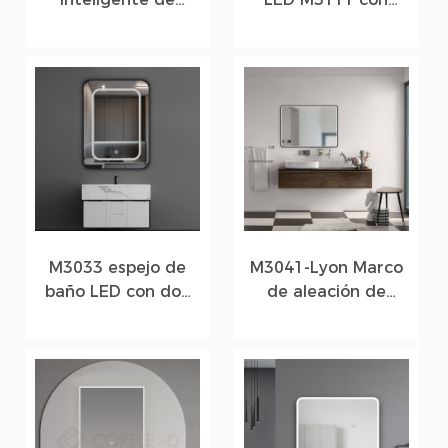
baño con luz
lupa incorporada
simple LED
M3033 espejo de
M3041-Lyon Marco
baño LED con dos
de aleación de
círculos de luz
aluminio y tira de
silicona LED Espejo