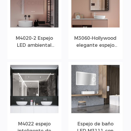
M4020-2 Espejo
M3060-Hollywood
LED ambiental
elegante espejo
rectangular para
de baño LED
baño
M4022 espejo
Espejo de baño
inteligente de
LED M3111 con