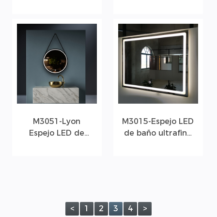
lente de cámara
redondo con luz
LED
M3051-Lyon
M3015-Espejo LED
Espejo LED de
de baño ultrafino
baño redondo de
con marco de
estilo nórdico con
aluminio
cinturón
<
1
2
3
4
>