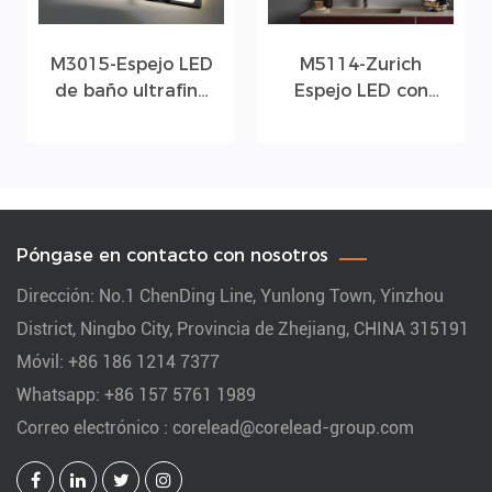
M3015-Espejo LED
M5114-Zurich
de baño ultrafino
Espejo LED con
con marco de
marco de aluminio
aluminio
y estante acrílico
difusor
Póngase en contacto con nosotros
Dirección: No.1 ChenDing Line, Yunlong Town, Yinzhou
District, Ningbo City, Provincia de Zhejiang, CHINA 315191
Móvil: +86 186 1214 7377
Whatsapp: +86 157 5761 1989
Correo electrónico :
corelead@corelead-group.com